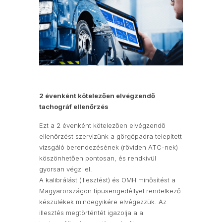
2 évenként kötelezően elvégzendő
tachográf ellenőrzés
Ezt a 2 évenként kötelezően elvégzendő
ellenőrzést szervizünk a görgőpadra telepített
vizsgáló berendezésének (röviden ATC-nek)
köszönhetően pontosan, és rendkívül
gyorsan végzi el.
A kalibrálást (illesztést) és OMH minősítést a
Magyarországon típusengedéllyel rendelkező
készülékek mindegyikére elvégezzük. Az
illesztés megtörténtét igazolja a a