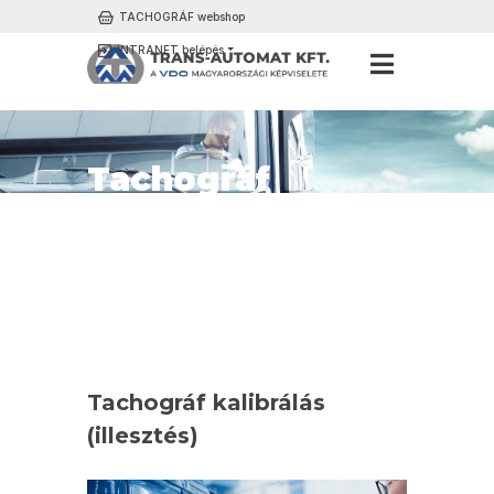
TACHOGRÁF webshop
INTRANET belépés
Tachográf
kalibrálás
(illesztés)
Főoldal
Hírek
Tachográf kalibrálás (illesztés)
Tachográf kalibrálás
(illesztés)