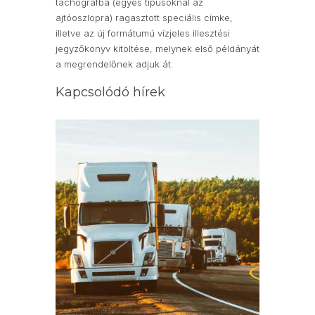
tachográfba (egyes típusoknál az
ajtóoszlopra) ragasztott speciális címke,
illetve az új formátumú vízjeles illesztési
jegyzőkönyv kitöltése, melynek első példányát
a megrendelőnek adjuk át.
Kapcsolódó hírek