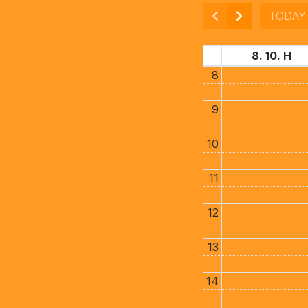
TODAY
8. 10. H
8
9
10
11
12
13
14