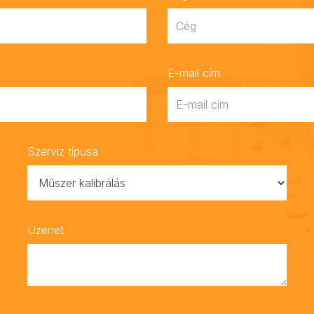
E-mail cím
Szerviz típusa
Üzenet