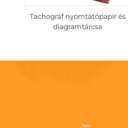
Tachográf nyomtatópapír és
diagramtárcsa
Név