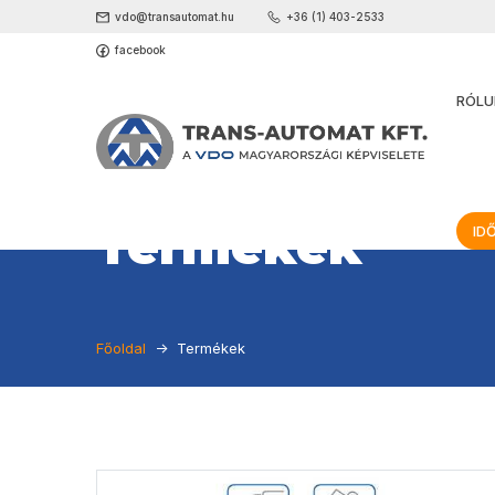
vdo@transautomat.hu
+36 (1) 403-2533
facebook
RÓLU
Termékek
ID
Főoldal
Termékek