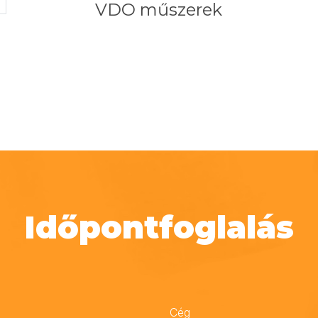
VDO műszerek
Időpontfoglalás
Cég