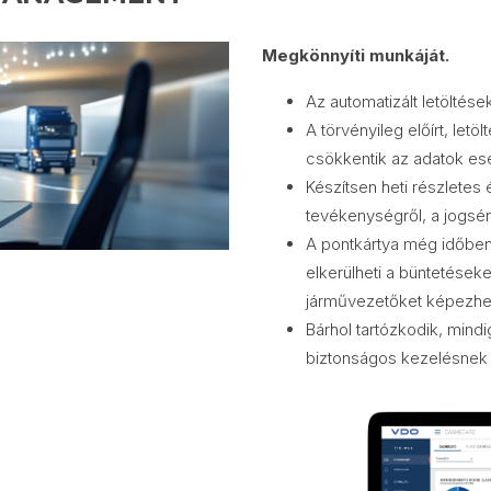
Megkönnyíti munkáját.
Az automatizált letöltése
A törvényileg előírt, le
csökkentik az adatok ese
Készítsen heti részletes
tevékenységről, a jogsé
A pontkártya még időben 
elkerülheti a büntetések
járművezetőket képezheti
Bárhol tartózkodik, mindi
biztonságos kezelésnek