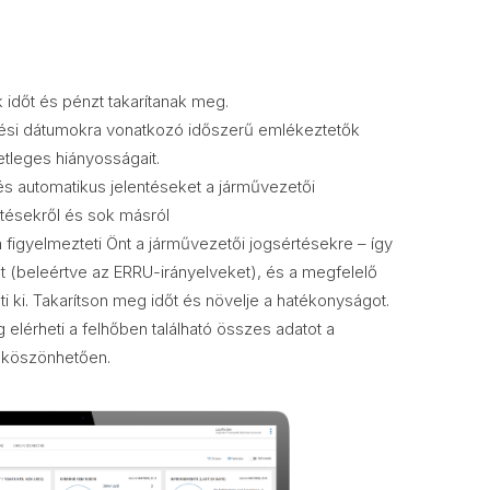
k időt és pénzt takarítanak meg.
töltési dátumokra vonatkozó időszerű emlékeztetők
tleges hiányosságait.
 és automatikus jelentéseket a járművezetői
rtésekről és sok másról
figyelmezteti Önt a járművezetői jogsértésekre – így
et (beleértve az ERRU-irányelveket), és a megfelelő
 ki. Takarítson meg időt és növelje a hatékonyságot.
g elérheti a felhőben található összes adatot a
 köszönhetően.