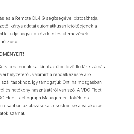
s és a Remote DL4 G segítségével biztosíthatja,
etői kártya adatai automatikusan letöltődjenek a
tal ki tudja hagyni a kézi letöltés ütemezések
enőrzését.
DMÉNYEIT!
rvices modulokat kínál az úton lévő flották számára.
vei helyzetéről, valamint a rendelkezésre álló
i szállításokhoz. Így támogatjuk Önt, ha mozgásban
ól és hatékony használatáról van szó. A VDO Fleet
DO Fleet Tachograph Management tökéletes
ontosabban az utazásokat, csökkentse a várakozási
ratok számát.