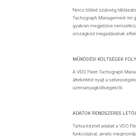
Nincs többé szükség táblázat
Tachograph Management-tel gy
gyakran megjelölve nemzetközi
országkód megadásának elfele
MŰKÖDÉSI KÖLTSÉGEK FOL
A VDO Fleet Tachograph Manag
áttekintést nyújt a sebességek
üzemanyagköltségekről.
ADATOK RENDSZERES LETÖ
Tartsa kéznél adatait a VDO 
funkciójával, amely megmondja,