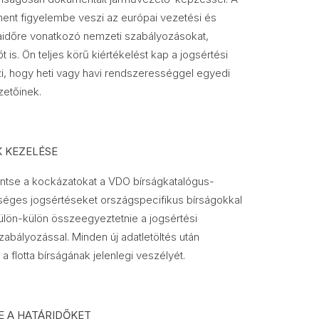
nt figyelembe veszi az európai vezetési és
aidőre vonatkozó nemzeti szabályozásokat,
 is. Ön teljes körű kiértékelést kap a jogsértési
zi, hogy heti vagy havi rendszerességgel egyedi
zetőinek.
 KEZELÉSE
ntse a kockázatokat a VDO bírságkatalógus-
tséges jogsértéseket országspecifikus bírságokkal
ülön-külön összeegyeztetnie a jogsértési
zabályozással. Minden új adatletöltés után
a flotta bírságának jelenlegi veszélyét.
E A HATÁRIDŐKET