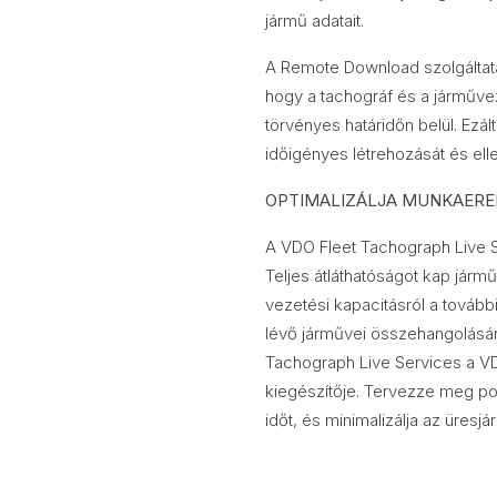
jármű adatait.
A Remote Download szolgáltatá
hogy a tachográf és a járművez
törvényes határidőn belül. Ezál
időigényes létrehozását és ell
OPTIMALIZÁLJA MUNKAERE
A VDO Fleet Tachograph Live Se
Teljes átláthatóságot kap jármű
vezetési kapacitásról a tovább
lévő járművei összehangolásár
Tachograph Live Services a V
kiegészítője. Tervezze meg p
időt, és minimalizálja az üresjá