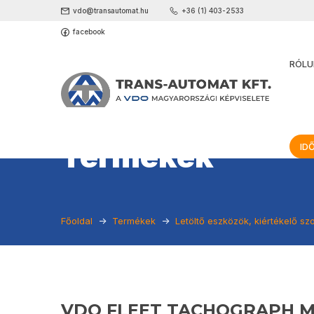
vdo@transautomat.hu
+36 (1) 403-2533
facebook
RÓLU
Termékek
ID
Főoldal
Termékek
Letöltő eszközök, kiértékelő sz
VDO FLEET TACHOGRAPH 