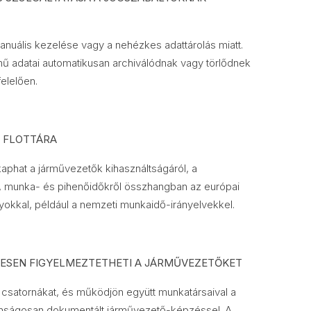
nuális kezelése vagy a nehézkes adattárolás miatt.
mű adatai automatikusan archiválódnak vagy törlődnek
elelően.
S FLOTTÁRA
 kaphat a járművezetők kihasználtságáról, a
i, munka- és pihenőidőkről összhangban az európai
yokkal, például a nemzeti munkaidő-irányelvekkel.
ESEN FIGYELMEZTETHETI A JÁRMŰVEZETŐKET
 csatornákat, és működjön együtt munkatársaival a
ztonságosan dokumentált járművezető-képzéssel. A