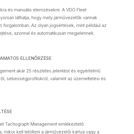
okra és manuális elemzésekre. A VDO Fleet
orsan láthatja, hogy mely járművezetők vannak
 forgalomban. Az olyan jogsértések, mint például az
jtése, azonnal és automatikusan megjelennek.
YAMATOS ELLENŐRZÉSE
ement akár 25 részletes jelentést és egyértelmű
ről, sebességprofilokról, valamint az üzemeltetési és
LTÉSE
Fleet Tachograph Management emlékeztető
 mikor kell letölteni a járművezetői kártya vagy a