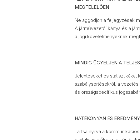
MEGFELELŐEN
Ne aggódjon a feljegyzések ma
A járművezetői kártya és a jár
a jogi követelményeknek megf
MINDIG ÜGYELJEN A TELJE
Jelentéseket és statisztikákat
szabálysértésekről, a vezetés
és országspecifikus jogszabál
HATÉKONYAN ÉS EREDMÉNY
Tartsa nyitva a kommunikációs
digitálisan előkészített és bi