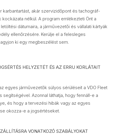
 karbantartást, akár szervizidőpont és tachográf-
k kockázata nélkül. A program emlékezteti Önt a
etöltési dátumaira, a járművezetői és vállalati kártyák
dély ellenőrzésére. Kerülje el a felesleges
 hagyjon ki egy megbeszélést sem.
OGSÉRTÉS HELYZETÉT ÉS AZ ERRU KORLÁTAIT
s az egyes járművezetők súlyos sérüléseit a VDO Fleet
 segítségével. Azonnal láthatja, hogy fennáll-e a
lye, és hogy a tervezési hibák vagy az egyes
se okozza-e a jogsértéseket.
SZÁLLÍTÁSRA VONATKOZÓ SZABÁLYOKAT