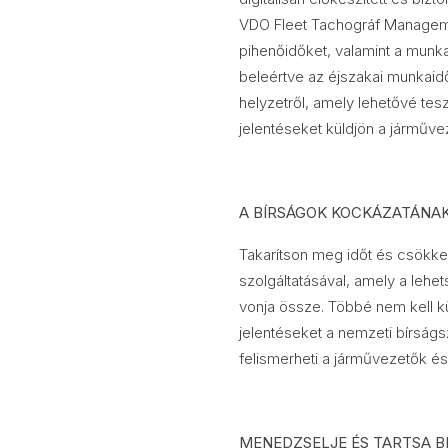
VDO Fleet Tachográf Manageme
pihenőidőket, valamint a munk
beleértve az éjszakai munkaidőt
helyzetről, amely lehetővé tes
jelentéseket küldjön a járműve
A BÍRSÁGOK KOCKÁZATÁNAK
Takarítson meg időt és csökke
szolgáltatásával, amely a lehe
vonja össze. Többé nem kell k
jelentéseket a nemzeti bírságs
felismerheti a járművezetők és 
MENEDZSELJE ÉS TARTSA B