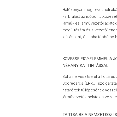
Hatékonyan megtervezheti akár
kalibrálást az időpontütközése
jármű- és járművezetői adatok l
megújítására és a vezetői enge
leállásokat, és soha többé ne
KÖVESSE FIGYELEMMEL A J
NÉHÁNY KATTINTÁSSAL
Soha ne veszítse el a flotta é
Scorecards (ERRU) szolgáltatás
határérték túllépésének veszé
járművezetők helytelen vezeté
TARTSA BE A NEMZETKÖZI 