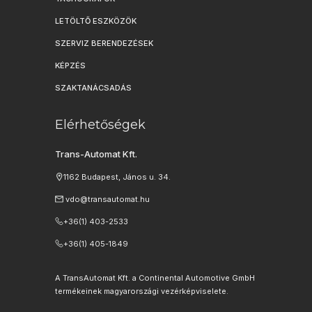
LETÖLTŐ ESZKÖZÖK
SZERVIZ BERENDEZÉSEK
KÉPZÉS
SZAKTANÁCSADÁS
Elérhetőségek
Trans-Automat Kft.
1162 Budapest, János u. 34.
vdo@transautomat.hu
+36(1) 403-2533
+36(1) 405-1849
A TransAutomat Kft. a Continental Automotive GmbH
termékeinek magyarországi vezérképviselete.