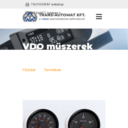
TACHOGRÁF webshop
INTRANET belépés
VDO műszerek
Főoldal
Termékek
VDO műszerek