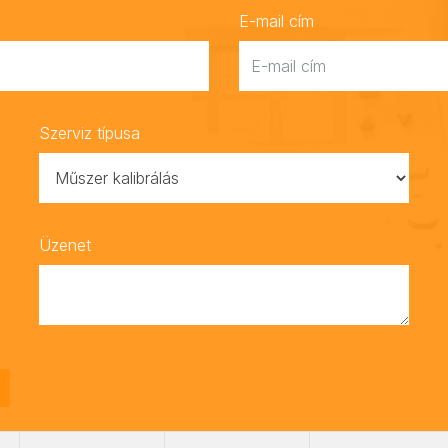
E-mail cím
Szerviz típusa
Üzenet