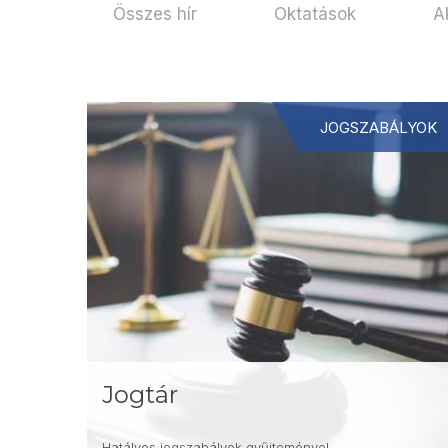
Összes hír
Oktatások
A
JOGSZABÁLYOK
Jogtár
Hatályos jogszabályok gyűjteménye!