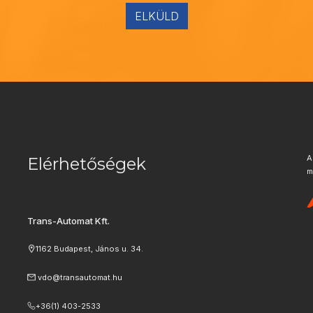
ELKÜLD
A
Elérhetőségek
m
Trans-Automat Kft.
1162 Budapest, János u. 34.
vdo@transautomat.hu
+36(1) 403-2533