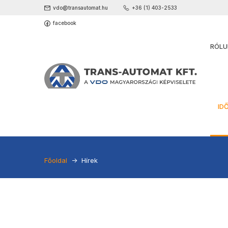
vdo@transautomat.hu
+36 (1) 403-2533
facebook
RÓLU
Jogszabályok -
ID
Főoldal
Hírek