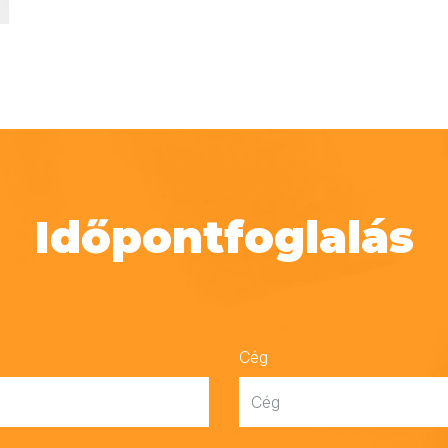
Időpontfoglalás
Cég