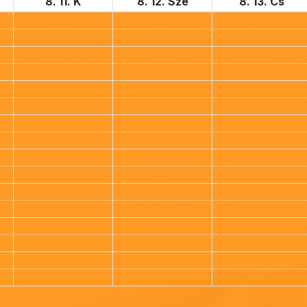
8. 11. K
8. 12. Sze
8. 13. Cs