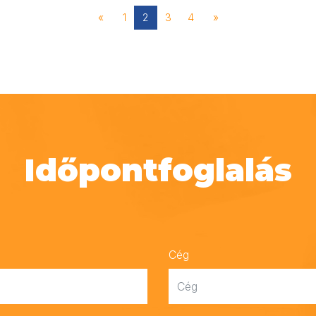
«
1
2
3
4
»
Időpontfoglalás
Cég