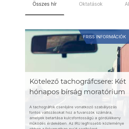
Összes hír
Oktatások
A
FRISS INFORMÁCIÓK
Kötelező tachográfcsere: Két
hónapos bírság moratórium
A tachográfok cseréjére vonatkozó szabályozás
fontos változásokat hoz a fuvarozók számára,
amelyek betartása kulcsfontosságú a gördülékeny
működés érdekében. Az IRU legfrissebb közleménye
ebben a folyamatban nyújt segítséget.