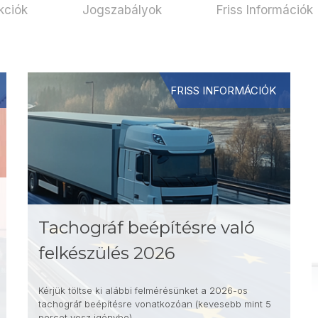
kciók
Jogszabályok
Friss Információk
FRISS INFORMÁCIÓK
Tachográf beépítésre való
felkészülés 2026
Kérjük töltse ki alábbi felmérésünket a 2026-os
tachográf beépítésre vonatkozóan (kevesebb mint 5
percet vesz igénybe)