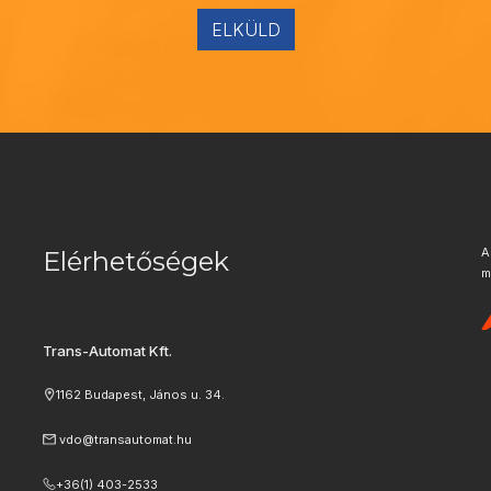
ELKÜLD
A
Elérhetőségek
m
Trans-Automat Kft.
1162 Budapest, János u. 34.
vdo@transautomat.hu
+36(1) 403-2533