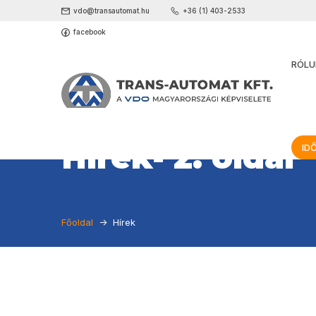
vdo@transautomat.hu
+36 (1) 403-2533
facebook
RÓLU
Hírek- 2. oldal
ID
Főoldal
Hírek