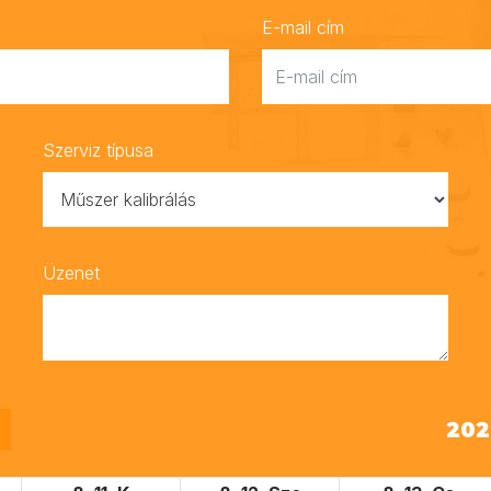
E-mail cím
Szerviz típusa
Üzenet
2026